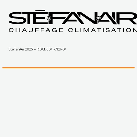
StéFanAir 2025 – R.B.Q. 8341-7121-34