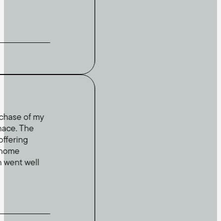
 of my
The
ng
 well
Voir les promotions