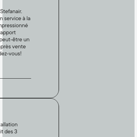
air.
ice à la
sionné
t
être un
 vente
ous!
on
 3