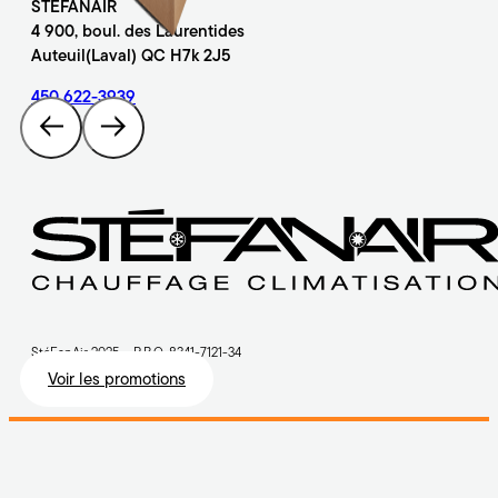
STÉFANAIR
4 900, boul. des Laurentides
Auteuil(Laval) QC H7k 2J5
450 622-3939
StéFanAir 2025 – R.B.Q. 8341-7121-34
Voir les promotions