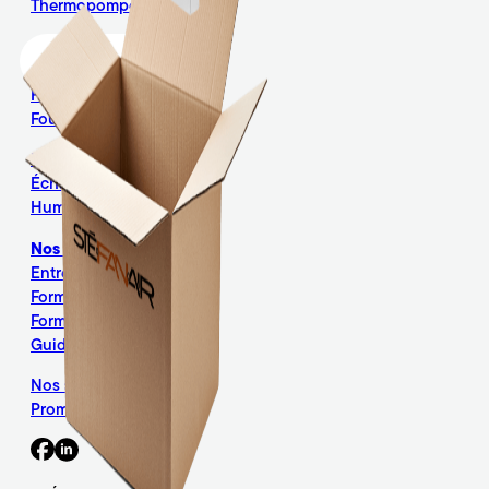
Thermopompe centrale
Chauffage
Voir les promotions
Système central
Fournaise électrique
Fournaise au gaz naturel
Filtres à air
Échangeurs d’air
Humidificateurs
Nos services
Entretien et réparation
Formulaire d’entretien
Formulaire de réparation
Guide d’entretien
Nos subventions
Promotions en cours