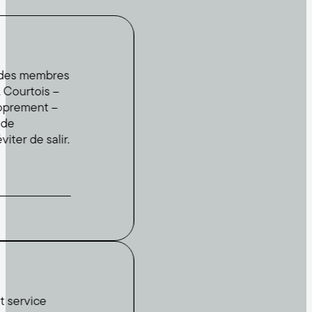
membres
tois –
ent –
e salir.
Voir les promotions
ice