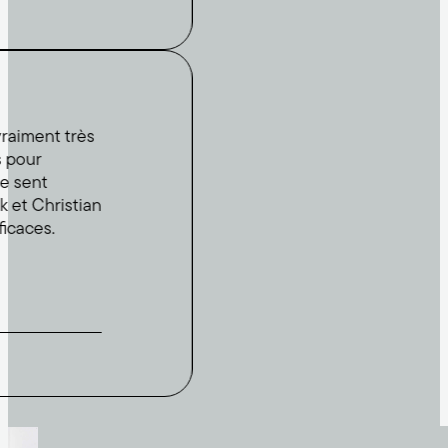
nt très
t
hristian
s.