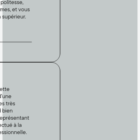
esse,
et vous
ieur.
s
sentant
à la
nelle.