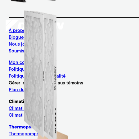
À propos
Blogue
Nous joindre
Soumission en ligne
Mon compte
Politique de témoins
Politique de confidentialité
Gérer le consentement aux témoins
Plan du site
Climatisation
Climatisation murale
Climatisation centrale
Thermopompe
Thermopompe murale